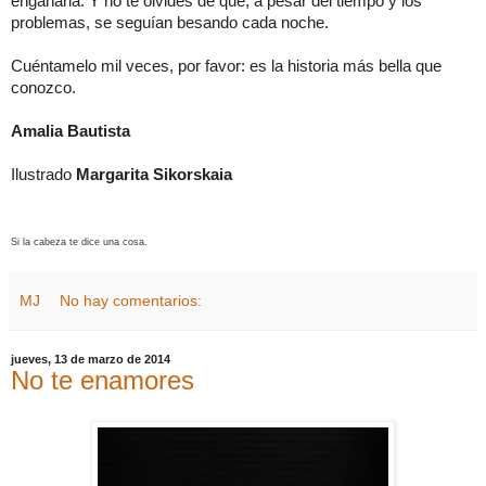
engañarla. Y no te olvides de que, a pesar del tiempo y los
problemas, se seguían besando cada noche.
Cuéntamelo mil veces, por favor: es la historia más bella que
conozco.
Amalia Bautista
Ilustrado
Margarita Sikorskaia
Si la cabeza te dice una cosa.
MJ
No hay comentarios:
jueves, 13 de marzo de 2014
No te enamores