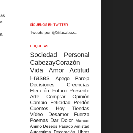
ras
as
SÍGUENOS EN TWITTER
Tweets por @Silacabeza
na
ETIQUETAS
Sociedad
Personal
CabezayCorazón
Vida
Amor
Actitud
Frases
Apego
Pareja
Decisiones
Creencias
Elección
Futuro
Presente
Arte
Comprar
Opinión
Cambio
Felicidad
Perdón
Cuentos
Hoy
Tiendas
Vídeo
Desamor
Fuerza
Poemas
Dar
Dolor
Marcas
Ánimo
Deseos
Pasado
Amistad
Autoestima
Decoración
Libros