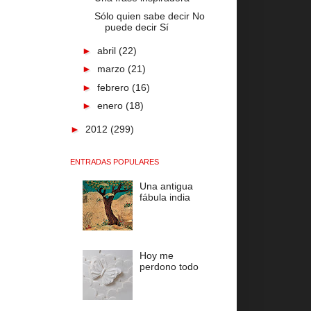
Sólo quien sabe decir No
puede decir Sí
►
abril
(22)
►
marzo
(21)
►
febrero
(16)
►
enero
(18)
►
2012
(299)
ENTRADAS POPULARES
Una antigua
fábula india
Hoy me
perdono todo