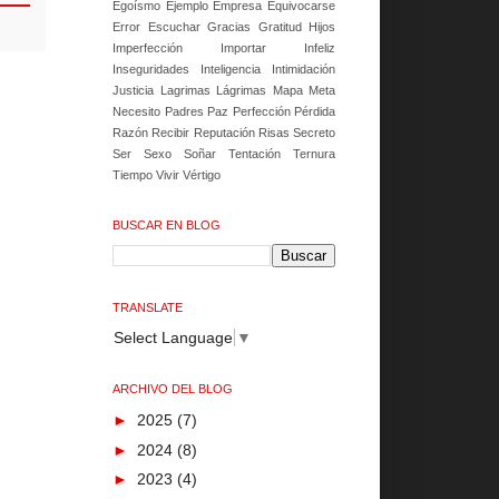
Egoísmo
Ejemplo
Empresa
Equivocarse
Error
Escuchar
Gracias
Gratitud
Hijos
Imperfección
Importar
Infeliz
Inseguridades
Inteligencia
Intimidación
Justicia
Lagrimas
Lágrimas
Mapa
Meta
Necesito
Padres
Paz
Perfección
Pérdida
Razón
Recibir
Reputación
Risas
Secreto
Ser
Sexo
Soñar
Tentación
Ternura
Tiempo
Vivir
Vértigo
BUSCAR EN BLOG
TRANSLATE
Select Language
▼
ARCHIVO DEL BLOG
►
2025
(7)
►
2024
(8)
►
2023
(4)