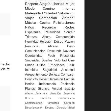
Respeto
Alegría
Libertad
Mujer
Miedo
Camino
Internet
Maternidad
Soledad
Valoración
Viajar
Compasión
Aprendí
Música
Cocina
Felicitaciones
Niños
Recordar
Redes
Esperanza
Paternidad
Sonreír
Tristeza
Ahora
Comprensión
Humildad
Relación
Deseo
Pasión
Renuncia
Abrazo
Beso
Comunicación
Descubrir
Navidad
Oportunidad
Pedir
Presencia
Sinceridad
Sueños
Voluntad
Cine
 hecho
Critica
Culpa
Emociones
Feliz
bién mi
Intimidad
Seguridad
Ansiedad
Arrepentimiento
Belleza
Compartir
Conflicto
Deber
Depresión
Familia
Herida
Indiferencia
Paciencia
Planes
Silencio
Verdad
trabajo
Afecto
Amargura
Atención
Ausencia
Besos
Carácter
Conformismo
Contelaciones familiares
Corazón
Desorientación
Destino
Divorcio
Edad