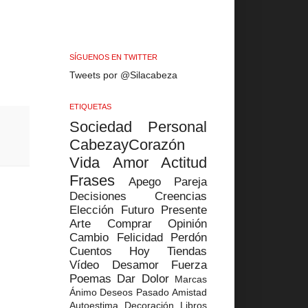
SÍGUENOS EN TWITTER
Tweets por @Silacabeza
ETIQUETAS
Sociedad
Personal
CabezayCorazón
Vida
Amor
Actitud
Frases
Apego
Pareja
Decisiones
Creencias
Elección
Futuro
Presente
Arte
Comprar
Opinión
Cambio
Felicidad
Perdón
Cuentos
Hoy
Tiendas
Vídeo
Desamor
Fuerza
Poemas
Dar
Dolor
Marcas
Ánimo
Deseos
Pasado
Amistad
Autoestima
Decoración
Libros