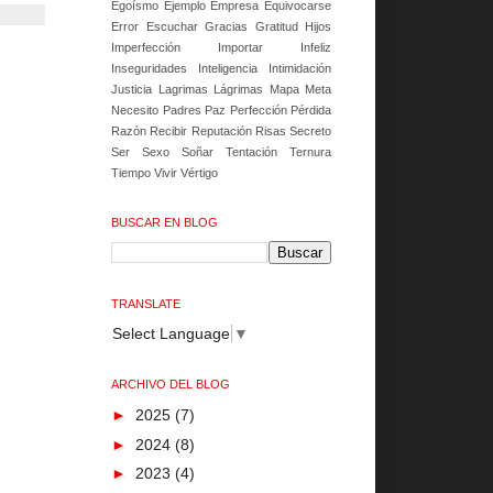
Egoísmo
Ejemplo
Empresa
Equivocarse
Error
Escuchar
Gracias
Gratitud
Hijos
Imperfección
Importar
Infeliz
Inseguridades
Inteligencia
Intimidación
Justicia
Lagrimas
Lágrimas
Mapa
Meta
Necesito
Padres
Paz
Perfección
Pérdida
Razón
Recibir
Reputación
Risas
Secreto
Ser
Sexo
Soñar
Tentación
Ternura
Tiempo
Vivir
Vértigo
BUSCAR EN BLOG
TRANSLATE
Select Language
▼
ARCHIVO DEL BLOG
►
2025
(7)
►
2024
(8)
►
2023
(4)