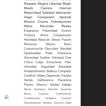
Respeto
Alegría
Libertad
Mujer
Miedo
Camino
Internet
Maternidad
Soledad
Valoración
Viajar
Compasión
Aprendí
Música
Cocina
Felicitaciones
Niños
Recordar
Redes
Esperanza
Paternidad
Sonreír
Tristeza
Ahora
Comprensión
Humildad
Relación
Deseo
Pasión
Renuncia
Abrazo
Beso
Comunicación
Descubrir
Navidad
Oportunidad
Pedir
Presencia
Sinceridad
Sueños
Voluntad
Cine
Critica
Culpa
Emociones
Feliz
Intimidad
Seguridad
Ansiedad
Arrepentimiento
Belleza
Compartir
Conflicto
Deber
Depresión
Familia
Herida
Indiferencia
Paciencia
Planes
Silencio
Verdad
trabajo
Afecto
Amargura
Atención
Ausencia
Besos
Carácter
Conformismo
Contelaciones familiares
Corazón
Desorientación
Destino
Divorcio
Edad