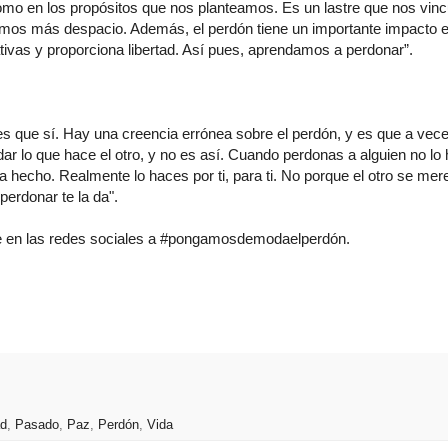
como en los propósitos que nos planteamos. Es un lastre que nos vinc
os más despacio. Además, el perdón tiene un importante impacto e
ivas y proporciona libertad. Así pues, aprendamos a perdonar”.
 es que sí. Hay una creencia errónea sobre el perdón, y es que a vec
r lo que hace el otro, y no es así. Cuando perdonas a alguien no lo
 ha hecho. Realmente lo haces por ti, para ti. No porque el otro se me
perdonar te la da".
mate en las redes sociales a #pongamosdemodaelperdón.
ad
,
Pasado
,
Paz
,
Perdón
,
Vida