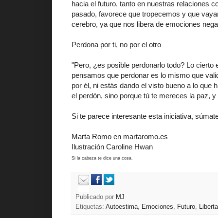
hacia el futuro, tanto en nuestras relaciones 
pasado, favorece que tropecemos y que vayam
cerebro, ya que nos libera de emociones negat
Perdona por ti, no por el otro
"Pero, ¿es posible perdonarlo todo? Lo cierto
pensamos que perdonar es lo mismo que valida
por él, ni estás dando el visto bueno a lo que
el perdón, sino porque tú te mereces la paz, y 
Si te parece interesante esta iniciativa, sú
Marta Romo en
martaromo.es
Ilustración Caroline Hwan
Si la cabeza te dice una cosa.
Publicado por
MJ
Etiquetas:
Autoestima
,
Emociones
,
Futuro
,
Libert