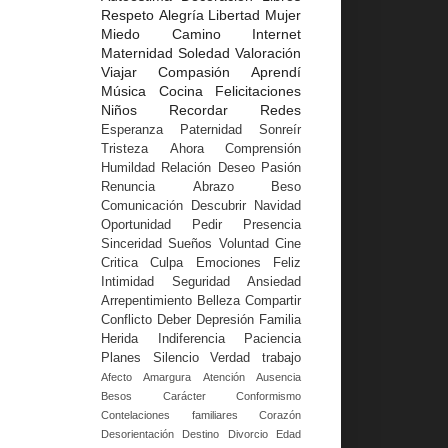
Respeto
Alegría
Libertad
Mujer
Miedo
Camino
Internet
Maternidad
Soledad
Valoración
Viajar
Compasión
Aprendí
Música
Cocina
Felicitaciones
Niños
Recordar
Redes
Esperanza
Paternidad
Sonreír
Tristeza
Ahora
Comprensión
Humildad
Relación
Deseo
Pasión
Renuncia
Abrazo
Beso
Comunicación
Descubrir
Navidad
Oportunidad
Pedir
Presencia
Sinceridad
Sueños
Voluntad
Cine
Critica
Culpa
Emociones
Feliz
Intimidad
Seguridad
Ansiedad
Arrepentimiento
Belleza
Compartir
Conflicto
Deber
Depresión
Familia
Herida
Indiferencia
Paciencia
Planes
Silencio
Verdad
trabajo
Afecto
Amargura
Atención
Ausencia
Besos
Carácter
Conformismo
Contelaciones familiares
Corazón
Desorientación
Destino
Divorcio
Edad