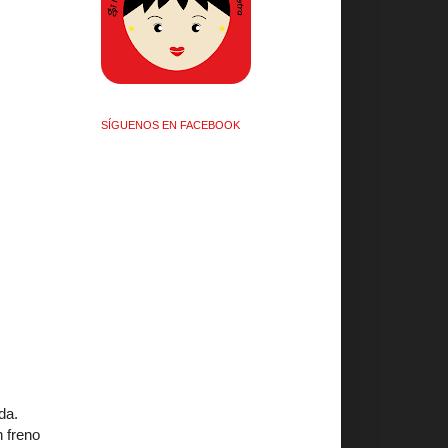
SÍGUENOS EN FACEBOOK
da.
n freno