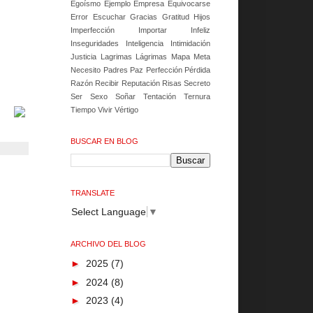
Egoísmo
Ejemplo
Empresa
Equivocarse
Error
Escuchar
Gracias
Gratitud
Hijos
Imperfección
Importar
Infeliz
Inseguridades
Inteligencia
Intimidación
Justicia
Lagrimas
Lágrimas
Mapa
Meta
Necesito
Padres
Paz
Perfección
Pérdida
Razón
Recibir
Reputación
Risas
Secreto
Ser
Sexo
Soñar
Tentación
Ternura
Tiempo
Vivir
Vértigo
BUSCAR EN BLOG
TRANSLATE
Select Language
▼
ARCHIVO DEL BLOG
►
2025
(7)
►
2024
(8)
►
2023
(4)