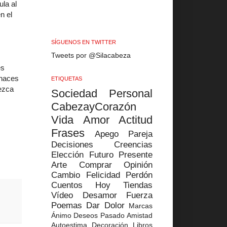
ula al
n el
SÍGUENOS EN TWITTER
Tweets por @Silacabeza
es
 haces
ETIQUETAS
rezca
Sociedad
Personal
CabezayCorazón
Vida
Amor
Actitud
Frases
Apego
Pareja
Decisiones
Creencias
Elección
Futuro
Presente
Arte
Comprar
Opinión
Cambio
Felicidad
Perdón
Cuentos
Hoy
Tiendas
Vídeo
Desamor
Fuerza
Poemas
Dar
Dolor
Marcas
Ánimo
Deseos
Pasado
Amistad
Autoestima
Decoración
Libros