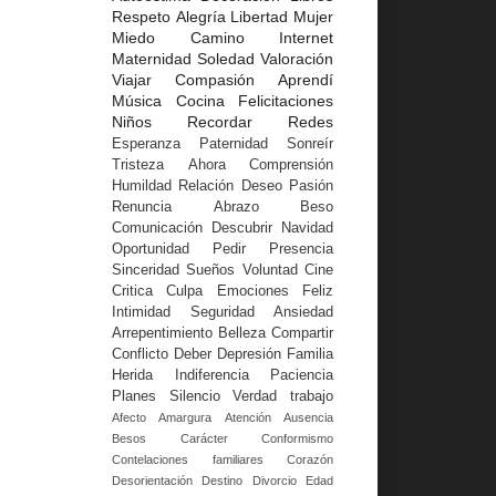
Respeto
Alegría
Libertad
Mujer
Miedo
Camino
Internet
Maternidad
Soledad
Valoración
Viajar
Compasión
Aprendí
Música
Cocina
Felicitaciones
Niños
Recordar
Redes
Esperanza
Paternidad
Sonreír
Tristeza
Ahora
Comprensión
Humildad
Relación
Deseo
Pasión
Renuncia
Abrazo
Beso
Comunicación
Descubrir
Navidad
Oportunidad
Pedir
Presencia
Sinceridad
Sueños
Voluntad
Cine
Critica
Culpa
Emociones
Feliz
Intimidad
Seguridad
Ansiedad
Arrepentimiento
Belleza
Compartir
Conflicto
Deber
Depresión
Familia
Herida
Indiferencia
Paciencia
Planes
Silencio
Verdad
trabajo
Afecto
Amargura
Atención
Ausencia
Besos
Carácter
Conformismo
Contelaciones familiares
Corazón
Desorientación
Destino
Divorcio
Edad