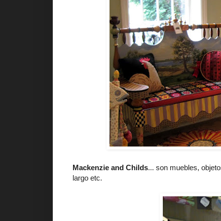
Mackenzie and Childs
... son muebles, objeto
largo etc.