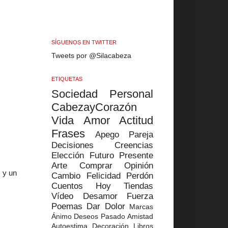
SÍGUENOS EN TWITTER
Tweets por @Silacabeza
ETIQUETAS
Sociedad
Personal
CabezayCorazón
Vida
Amor
Actitud
Frases
Apego
Pareja
Decisiones
Creencias
Elección
Futuro
Presente
Arte
Comprar
Opinión
s y un
Cambio
Felicidad
Perdón
Cuentos
Hoy
Tiendas
Vídeo
Desamor
Fuerza
Poemas
Dar
Dolor
Marcas
Ánimo
Deseos
Pasado
Amistad
Autoestima
Decoración
Libros