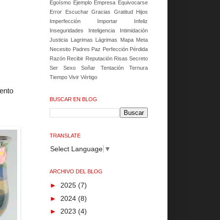
Egoísmo
Ejemplo
Empresa
Equivocarse
Error
Escuchar
Gracias
Gratitud
Hijos
Imperfección
Importar
Infeliz
Inseguridades
Inteligencia
Intimidación
Justicia
Lagrimas
Lágrimas
Mapa
Meta
Necesito
Padres
Paz
Perfección
Pérdida
Razón
Recibir
Reputación
Risas
Secreto
Ser
Sexo
Soñar
Tentación
Ternura
Tiempo
Vivir
Vértigo
ento
BUSCAR EN BLOG
TRANSLATE
Select Language
▼
ARCHIVO DEL BLOG
►
2025
(7)
►
2024
(8)
►
2023
(4)