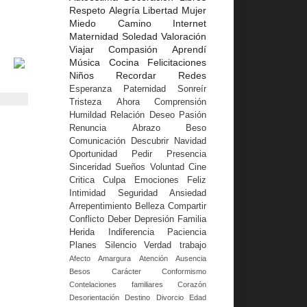
Respeto
Alegría
Libertad
Mujer
Miedo
Camino
Internet
Maternidad
Soledad
Valoración
Viajar
Compasión
Aprendí
Música
Cocina
Felicitaciones
Niños
Recordar
Redes
Esperanza
Paternidad
Sonreír
Tristeza
Ahora
Comprensión
Humildad
Relación
Deseo
Pasión
Renuncia
Abrazo
Beso
Comunicación
Descubrir
Navidad
Oportunidad
Pedir
Presencia
Sinceridad
Sueños
Voluntad
Cine
Critica
Culpa
Emociones
Feliz
Intimidad
Seguridad
Ansiedad
Arrepentimiento
Belleza
Compartir
Conflicto
Deber
Depresión
Familia
Herida
Indiferencia
Paciencia
Planes
Silencio
Verdad
trabajo
Afecto
Amargura
Atención
Ausencia
Besos
Carácter
Conformismo
Contelaciones familiares
Corazón
Desorientación
Destino
Divorcio
Edad