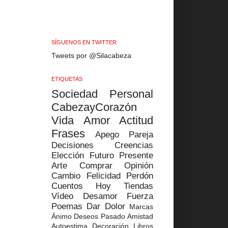
SÍGUENOS EN TWITTER
Tweets por @Silacabeza
ETIQUETAS
Sociedad
Personal
CabezayCorazón
Vida
Amor
Actitud
Frases
Apego
Pareja
Decisiones
Creencias
Elección
Futuro
Presente
Arte
Comprar
Opinión
Cambio
Felicidad
Perdón
Cuentos
Hoy
Tiendas
Vídeo
Desamor
Fuerza
Poemas
Dar
Dolor
Marcas
Ánimo
Deseos
Pasado
Amistad
Autoestima
Decoración
Libros