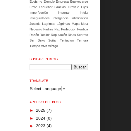
Egoísmo
Ejemplo
Empresa
Equivocarse
Error
Escuchar
Gracias
Gratitud
Hijos
Imperfección
Importar
Infeliz
Inseguridades
Inteligencia
Intimidación
Justicia
Lagrimas
Lágrimas
Mapa
Meta
Necesito
Padres
Paz
Perfección
Pérdida
Razón
Recibir
Reputación
Risas
Secreto
Ser
Sexo
Soñar
Tentación
Ternura
Tiempo
Vivir
Vértigo
BUSCAR EN BLOG
TRANSLATE
Select Language
▼
ARCHIVO DEL BLOG
►
2025
(7)
►
2024
(8)
►
2023
(4)