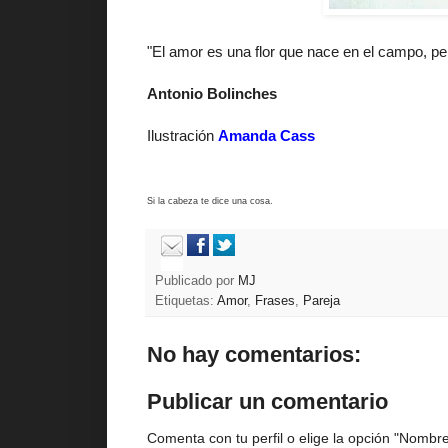
"El amor es una flor que nace en el campo, per
Antonio Bolinches
Ilustración
Amanda Cass
Si la cabeza te dice una cosa.
Publicado por
MJ
Etiquetas:
Amor
,
Frases
,
Pareja
No hay comentarios:
Publicar un comentario
Comenta con tu perfil o elige la opción "Nombre/