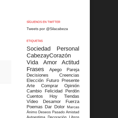
SÍGUENOS EN TWITTER
Tweets por @Silacabeza
ETIQUETAS
Sociedad
Personal
CabezayCorazón
Vida
Amor
Actitud
Frases
Apego
Pareja
Decisiones
Creencias
Elección
Futuro
Presente
Arte
Comprar
Opinión
Cambio
Felicidad
Perdón
Cuentos
Hoy
Tiendas
Vídeo
Desamor
Fuerza
Poemas
Dar
Dolor
Marcas
Ánimo
Deseos
Pasado
Amistad
Autoestima
Decoración
Libros