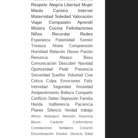
Respeto
Alegría
Libertad
Mujer
Miedo
Camino
Internet
Maternidad
Soledad
Valoración
Viajar
Compasión
Aprendí
Música
Cocina
Felicitaciones
Niños
Recordar
Redes
Esperanza
Paternidad
Sonreír
Tristeza
Ahora
Comprensión
Humildad
Relación
Deseo
Pasión
Renuncia
Abrazo
Beso
Comunicación
Descubrir
Navidad
Oportunidad
Pedir
Presencia
Sinceridad
Sueños
Voluntad
Cine
Critica
Culpa
Emociones
Feliz
Intimidad
Seguridad
Ansiedad
Arrepentimiento
Belleza
Compartir
Conflicto
Deber
Depresión
Familia
Herida
Indiferencia
Paciencia
Planes
Silencio
Verdad
trabajo
Afecto
Amargura
Atención
Ausencia
Besos
Carácter
Conformismo
Contelaciones familiares
Corazón
Desorientación
Destino
Divorcio
Edad