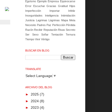
Egoísmo
Ejemplo
Empresa
Equivocarse
Error
Escuchar
Gracias
Gratitud
Hijos
Imperfección
Importar
Infeliz
Inseguridades
Inteligencia
Intimidación
Justicia
Lagrimas
Lágrimas
Mapa
Meta
Necesito
Padres
Paz
Perfección
Pérdida
Razón
Recibir
Reputación
Risas
Secreto
Ser
Sexo
Soñar
Tentación
Ternura
Tiempo
Vivir
Vértigo
BUSCAR EN BLOG
TRANSLATE
Select Language
▼
ARCHIVO DEL BLOG
►
2025
(7)
►
2024
(8)
►
2023
(4)