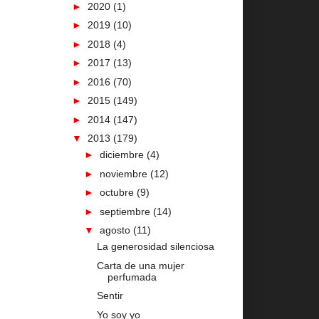
►
2020
(1)
►
2019
(10)
►
2018
(4)
►
2017
(13)
►
2016
(70)
►
2015
(149)
►
2014
(147)
▼
2013
(179)
►
diciembre
(4)
►
noviembre
(12)
►
octubre
(9)
►
septiembre
(14)
▼
agosto
(11)
La generosidad silenciosa
Carta de una mujer
perfumada
Sentir
Yo soy yo