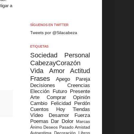
tigar a
SÍGUENOS EN TWITTER
Tweets por @Silacabeza
ETIQUETAS
Sociedad
Personal
CabezayCorazón
Vida
Amor
Actitud
Frases
Apego
Pareja
Decisiones
Creencias
Elección
Futuro
Presente
Arte
Comprar
Opinión
Cambio
Felicidad
Perdón
Cuentos
Hoy
Tiendas
Vídeo
Desamor
Fuerza
Poemas
Dar
Dolor
Marcas
Ánimo
Deseos
Pasado
Amistad
Autoestima
Decoración
Libros