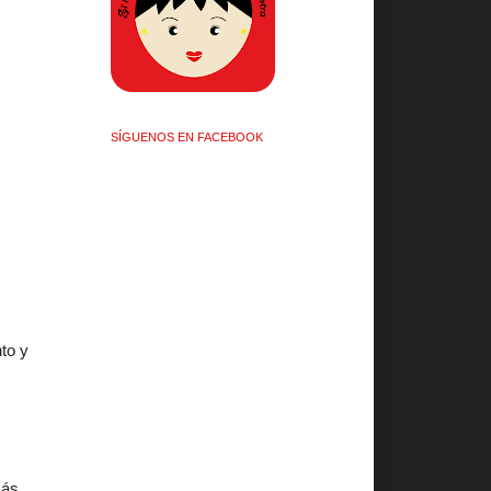
SÍGUENOS EN FACEBOOK
to y
más.