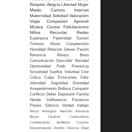
Respeto
Alegría
Libertad
Mujer
Miedo
Camino
Internet
Maternidad
Soledad
Valoración
Viajar
Compasión
Aprendí
Música
Cocina
Felicitaciones
Niños
Recordar
Redes
Esperanza
Paternidad
Sonreír
Tristeza
Ahora
Comprensión
Humildad
Relación
Deseo
Pasión
Renuncia
Abrazo
Beso
Comunicación
Descubrir
Navidad
Oportunidad
Pedir
Presencia
Sinceridad
Sueños
Voluntad
Cine
Critica
Culpa
Emociones
Feliz
Intimidad
Seguridad
Ansiedad
Arrepentimiento
Belleza
Compartir
Conflicto
Deber
Depresión
Familia
Herida
Indiferencia
Paciencia
Planes
Silencio
Verdad
trabajo
Afecto
Amargura
Atención
Ausencia
Besos
Carácter
Conformismo
Contelaciones familiares
Corazón
Desorientación
Destino
Divorcio
Edad