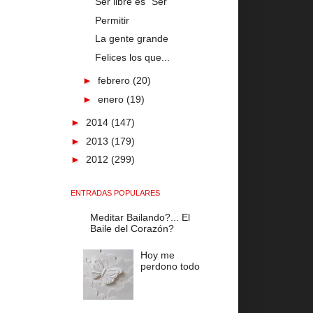
Ser libre es "Ser"
Permitir
La gente grande
Felices los que...
►
febrero
(20)
►
enero
(19)
►
2014
(147)
►
2013
(179)
►
2012
(299)
ENTRADAS POPULARES
Meditar Bailando?... El
Baile del Corazón?
Hoy me
perdono todo