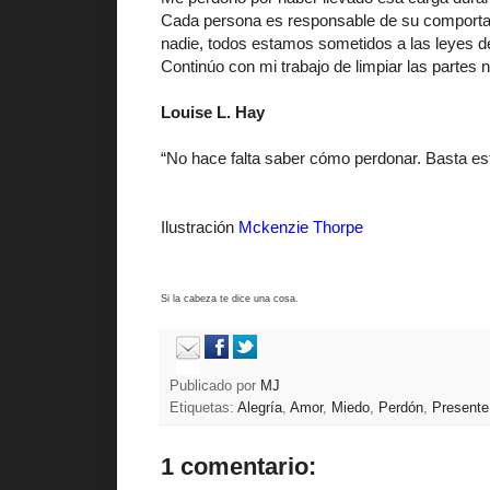
Cada persona es responsable de su comportamie
nadie, todos estamos sometidos a las leyes de
Continúo con mi trabajo de limpiar las partes
Louise L. Hay
“No hace falta saber cómo perdonar. Basta est
Ilustración
Mckenzie Thorpe
Si la cabeza te dice una cosa.
Publicado por
MJ
Etiquetas:
Alegría
,
Amor
,
Miedo
,
Perdón
,
Presente
1 comentario: