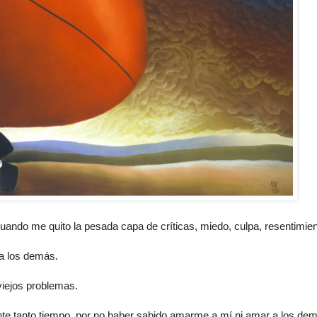
cuando me quito la pesada capa de críticas, miedo, culpa, resentimien
a los demás.
viejos problemas.
nte tanto tiempo, por no haber sabido amarme a mí ni amar a los de