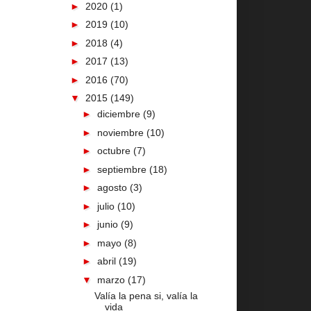
►
2020
(1)
►
2019
(10)
►
2018
(4)
►
2017
(13)
►
2016
(70)
▼
2015
(149)
►
diciembre
(9)
►
noviembre
(10)
►
octubre
(7)
►
septiembre
(18)
►
agosto
(3)
►
julio
(10)
►
junio
(9)
►
mayo
(8)
►
abril
(19)
▼
marzo
(17)
Valía la pena si, valía la
vida