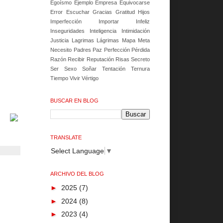
Egoísmo
Ejemplo
Empresa
Equivocarse
Error
Escuchar
Gracias
Gratitud
Hijos
Imperfección
Importar
Infeliz
Inseguridades
Inteligencia
Intimidación
Justicia
Lagrimas
Lágrimas
Mapa
Meta
Necesito
Padres
Paz
Perfección
Pérdida
Razón
Recibir
Reputación
Risas
Secreto
Ser
Sexo
Soñar
Tentación
Ternura
Tiempo
Vivir
Vértigo
BUSCAR EN BLOG
TRANSLATE
Select Language
▼
ARCHIVO DEL BLOG
►
2025
(7)
►
2024
(8)
►
2023
(4)