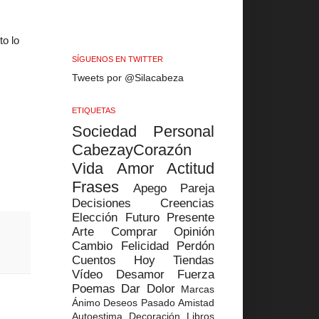
to lo
SÍGUENOS EN TWITTER
Tweets por @Silacabeza
ETIQUETAS
Sociedad
Personal
CabezayCorazón
Vida
Amor
Actitud
Frases
Apego
Pareja
Decisiones
Creencias
Elección
Futuro
Presente
Arte
Comprar
Opinión
Cambio
Felicidad
Perdón
Cuentos
Hoy
Tiendas
Vídeo
Desamor
Fuerza
Poemas
Dar
Dolor
Marcas
Ánimo
Deseos
Pasado
Amistad
Autoestima
Decoración
Libros