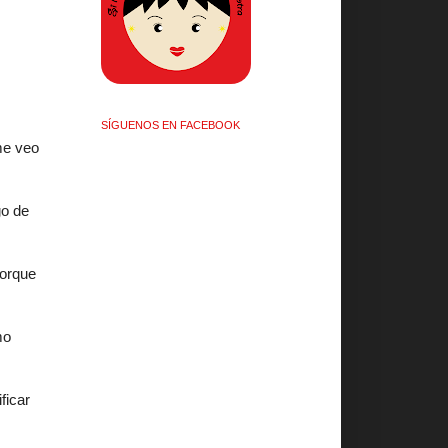
SÍGUENOS EN FACEBOOK
me veo
go de
porque
mo
ficar