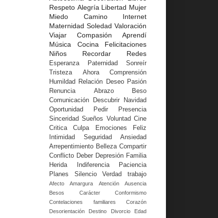
Respeto
Alegría
Libertad
Mujer
Miedo
Camino
Internet
Maternidad
Soledad
Valoración
Viajar
Compasión
Aprendí
Música
Cocina
Felicitaciones
Niños
Recordar
Redes
Esperanza
Paternidad
Sonreír
Tristeza
Ahora
Comprensión
Humildad
Relación
Deseo
Pasión
Renuncia
Abrazo
Beso
Comunicación
Descubrir
Navidad
Oportunidad
Pedir
Presencia
Sinceridad
Sueños
Voluntad
Cine
Critica
Culpa
Emociones
Feliz
Intimidad
Seguridad
Ansiedad
Arrepentimiento
Belleza
Compartir
Conflicto
Deber
Depresión
Familia
Herida
Indiferencia
Paciencia
Planes
Silencio
Verdad
trabajo
Afecto
Amargura
Atención
Ausencia
Besos
Carácter
Conformismo
Contelaciones familiares
Corazón
Desorientación
Destino
Divorcio
Edad