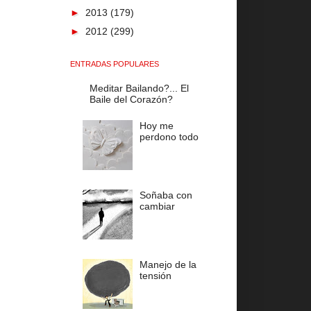
►
2013
(179)
►
2012
(299)
ENTRADAS POPULARES
Meditar Bailando?... El
Baile del Corazón?
Hoy me
perdono todo
Soñaba con
cambiar
Manejo de la
tensión