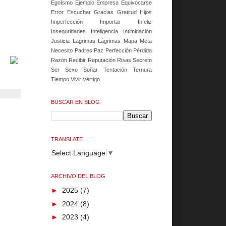
Egoísmo
Ejemplo
Empresa
Equivocarse
Error
Escuchar
Gracias
Gratitud
Hijos
Imperfección
Importar
Infeliz
Inseguridades
Inteligencia
Intimidación
Justicia
Lagrimas
Lágrimas
Mapa
Meta
Necesito
Padres
Paz
Perfección
Pérdida
Razón
Recibir
Reputación
Risas
Secreto
Ser
Sexo
Soñar
Tentación
Ternura
Tiempo
Vivir
Vértigo
BUSCAR EN BLOG
TRANSLATE
Select Language
▼
ARCHIVO DEL BLOG
►
2025
(7)
►
2024
(8)
►
2023
(4)