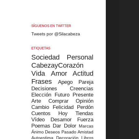
SÍGUENOS EN TWITTER
Tweets por @Silacabeza
ETIQUETAS
Sociedad
Personal
CabezayCorazón
Vida
Amor
Actitud
Frases
Apego
Pareja
Decisiones
Creencias
Elección
Futuro
Presente
Arte
Comprar
Opinión
Cambio
Felicidad
Perdón
Cuentos
Hoy
Tiendas
Vídeo
Desamor
Fuerza
Poemas
Dar
Dolor
Marcas
Ánimo
Deseos
Pasado
Amistad
Autoestima
Decoración
Libros