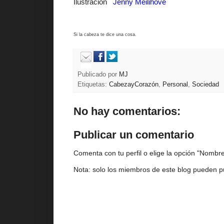
Ilustración
J
enny Meilihove
Si la cabeza te dice una cosa.
Publicado por
MJ
Etiquetas:
CabezayCorazón
,
Personal
,
Sociedad
No hay comentarios:
Publicar un comentario
Comenta con tu perfil o elige la opción "Nombre/
Nota: solo los miembros de este blog pueden p