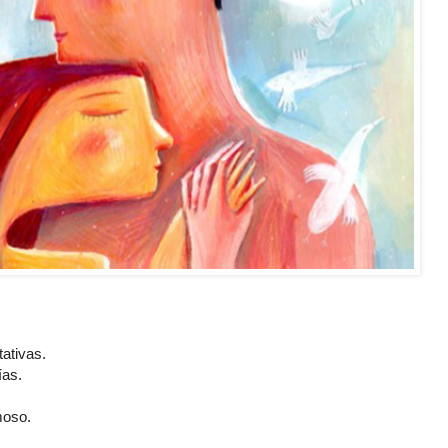
ativas.
ías.
moso.