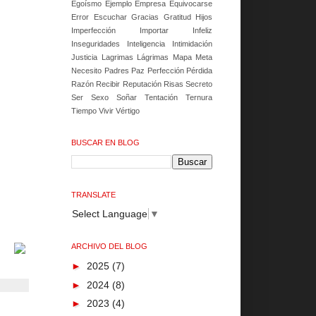
Egoísmo
Ejemplo
Empresa
Equivocarse
Error
Escuchar
Gracias
Gratitud
Hijos
Imperfección
Importar
Infeliz
Inseguridades
Inteligencia
Intimidación
Justicia
Lagrimas
Lágrimas
Mapa
Meta
Necesito
Padres
Paz
Perfección
Pérdida
Razón
Recibir
Reputación
Risas
Secreto
Ser
Sexo
Soñar
Tentación
Ternura
Tiempo
Vivir
Vértigo
BUSCAR EN BLOG
TRANSLATE
Select Language
▼
ARCHIVO DEL BLOG
►
2025
(7)
►
2024
(8)
►
2023
(4)