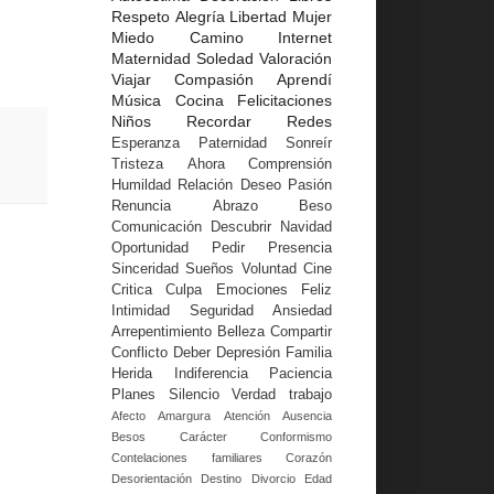
Respeto
Alegría
Libertad
Mujer
Miedo
Camino
Internet
Maternidad
Soledad
Valoración
Viajar
Compasión
Aprendí
Música
Cocina
Felicitaciones
Niños
Recordar
Redes
Esperanza
Paternidad
Sonreír
Tristeza
Ahora
Comprensión
Humildad
Relación
Deseo
Pasión
Renuncia
Abrazo
Beso
Comunicación
Descubrir
Navidad
Oportunidad
Pedir
Presencia
Sinceridad
Sueños
Voluntad
Cine
Critica
Culpa
Emociones
Feliz
Intimidad
Seguridad
Ansiedad
Arrepentimiento
Belleza
Compartir
Conflicto
Deber
Depresión
Familia
Herida
Indiferencia
Paciencia
Planes
Silencio
Verdad
trabajo
Afecto
Amargura
Atención
Ausencia
Besos
Carácter
Conformismo
Contelaciones familiares
Corazón
Desorientación
Destino
Divorcio
Edad