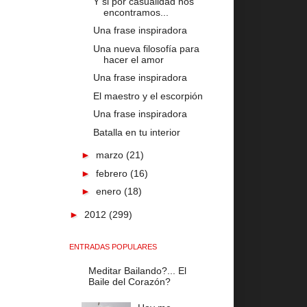
Y si por casualidad nos
encontramos...
Una frase inspiradora
Una nueva filosofía para
hacer el amor
Una frase inspiradora
El maestro y el escorpión
Una frase inspiradora
Batalla en tu interior
►
marzo
(21)
►
febrero
(16)
►
enero
(18)
►
2012
(299)
ENTRADAS POPULARES
Meditar Bailando?... El
Baile del Corazón?