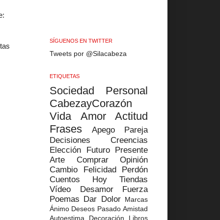
e:
SÍGUENOS EN TWITTER
stas
Tweets por @Silacabeza
ETIQUETAS
Sociedad
Personal
CabezayCorazón
Vida
Amor
Actitud
Frases
Apego
Pareja
Decisiones
Creencias
Elección
Futuro
Presente
Arte
Comprar
Opinión
Cambio
Felicidad
Perdón
Cuentos
Hoy
Tiendas
Vídeo
Desamor
Fuerza
Poemas
Dar
Dolor
Marcas
Ánimo
Deseos
Pasado
Amistad
Autoestima
Decoración
Libros