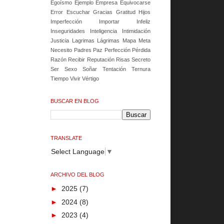
Egoísmo
Ejemplo
Empresa
Equivocarse
Error
Escuchar
Gracias
Gratitud
Hijos
Imperfección
Importar
Infeliz
Inseguridades
Inteligencia
Intimidación
Justicia
Lagrimas
Lágrimas
Mapa
Meta
Necesito
Padres
Paz
Perfección
Pérdida
Razón
Recibir
Reputación
Risas
Secreto
Ser
Sexo
Soñar
Tentación
Ternura
Tiempo
Vivir
Vértigo
BUSCAR EN BLOG
TRANSLATE
Select Language
▼
ARCHIVO DEL BLOG
►
2025
(7)
►
2024
(8)
►
2023
(4)