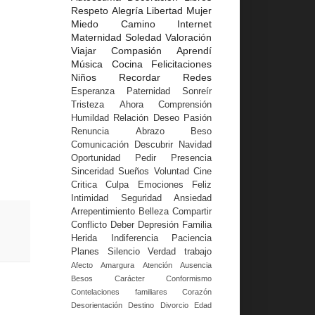
Respeto
Alegría
Libertad
Mujer
Miedo
Camino
Internet
Maternidad
Soledad
Valoración
Viajar
Compasión
Aprendí
Música
Cocina
Felicitaciones
Niños
Recordar
Redes
Esperanza
Paternidad
Sonreír
Tristeza
Ahora
Comprensión
Humildad
Relación
Deseo
Pasión
Renuncia
Abrazo
Beso
Comunicación
Descubrir
Navidad
Oportunidad
Pedir
Presencia
Sinceridad
Sueños
Voluntad
Cine
Critica
Culpa
Emociones
Feliz
Intimidad
Seguridad
Ansiedad
Arrepentimiento
Belleza
Compartir
Conflicto
Deber
Depresión
Familia
Herida
Indiferencia
Paciencia
Planes
Silencio
Verdad
trabajo
Afecto
Amargura
Atención
Ausencia
Besos
Carácter
Conformismo
Contelaciones familiares
Corazón
Desorientación
Destino
Divorcio
Edad