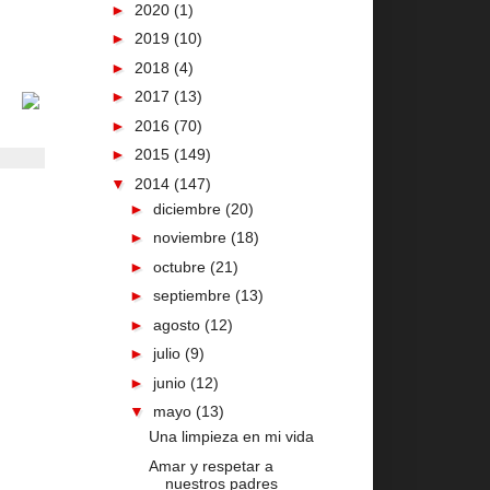
►
2020
(1)
►
2019
(10)
►
2018
(4)
►
2017
(13)
►
2016
(70)
►
2015
(149)
▼
2014
(147)
►
diciembre
(20)
►
noviembre
(18)
►
octubre
(21)
►
septiembre
(13)
►
agosto
(12)
►
julio
(9)
►
junio
(12)
▼
mayo
(13)
Una limpieza en mi vida
Amar y respetar a
nuestros padres