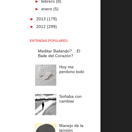
►
febrero
(8)
►
enero
(5)
►
2013
(179)
►
2012
(299)
ENTRADAS POPULARES
Meditar Bailando?... El
Baile del Corazón?
Hoy me
perdono todo
Soñaba con
cambiar
Manejo de la
tensión