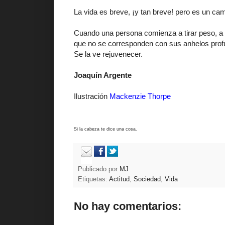
La vida es breve, ¡y tan breve! pero es un cam
Cuando una persona comienza a tirar peso, a 
que no se corresponden con sus anhelos profu
Se la ve rejuvenecer.
Joaquín Argente
Ilustración
Mackenzie Thorpe
Si la cabeza te dice una cosa.
Publicado por
MJ
Etiquetas:
Actitud
,
Sociedad
,
Vida
No hay comentarios: