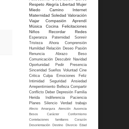
Respeto
Alegría
Libertad
Mujer
Miedo
Camino
Internet
Maternidad
Soledad
Valoración
Viajar
Compasión
Aprendí
Música
Cocina
Felicitaciones
Niños
Recordar
Redes
Esperanza
Paternidad
Sonreír
Tristeza
Ahora
Comprensión
Humildad
Relación
Deseo
Pasión
Renuncia
Abrazo
Beso
Comunicación
Descubrir
Navidad
Oportunidad
Pedir
Presencia
Sinceridad
Sueños
Voluntad
Cine
Critica
Culpa
Emociones
Feliz
Intimidad
Seguridad
Ansiedad
Arrepentimiento
Belleza
Compartir
Conflicto
Deber
Depresión
Familia
Herida
Indiferencia
Paciencia
Planes
Silencio
Verdad
trabajo
Afecto
Amargura
Atención
Ausencia
Besos
Carácter
Conformismo
Contelaciones familiares
Corazón
Desorientación
Destino
Divorcio
Edad