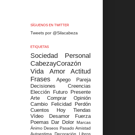
SÍGUENOS EN TWITTER
Tweets por @Silacabeza
ETIQUETAS
Sociedad
Personal
CabezayCorazón
Vida
Amor
Actitud
Frases
Apego
Pareja
Decisiones
Creencias
Elección
Futuro
Presente
Arte
Comprar
Opinión
Cambio
Felicidad
Perdón
Cuentos
Hoy
Tiendas
Vídeo
Desamor
Fuerza
Poemas
Dar
Dolor
Marcas
Ánimo
Deseos
Pasado
Amistad
Autoestima
Decoración
Libros