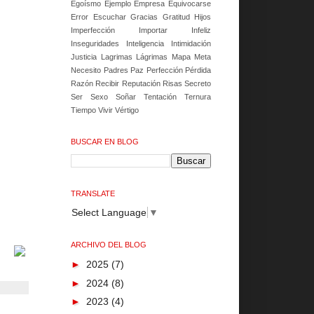
Egoísmo
Ejemplo
Empresa
Equivocarse
Error
Escuchar
Gracias
Gratitud
Hijos
Imperfección
Importar
Infeliz
Inseguridades
Inteligencia
Intimidación
Justicia
Lagrimas
Lágrimas
Mapa
Meta
Necesito
Padres
Paz
Perfección
Pérdida
Razón
Recibir
Reputación
Risas
Secreto
Ser
Sexo
Soñar
Tentación
Ternura
Tiempo
Vivir
Vértigo
BUSCAR EN BLOG
TRANSLATE
Select Language
▼
ARCHIVO DEL BLOG
►
2025
(7)
►
2024
(8)
►
2023
(4)