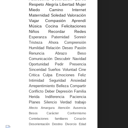
Respeto
Alegría
Libertad
Mujer
Miedo
Camino
Internet
Maternidad
Soledad
Valoración
Viajar
Compasión
Aprendí
Música
Cocina
Felicitaciones
Niños
Recordar
Redes
Esperanza
Paternidad
Sonreír
Tristeza
Ahora
Comprensión
Humildad
Relación
Deseo
Pasión
Renuncia
Abrazo
Beso
Comunicación
Descubrir
Navidad
Oportunidad
Pedir
Presencia
Sinceridad
Sueños
Voluntad
Cine
Critica
Culpa
Emociones
Feliz
Intimidad
Seguridad
Ansiedad
Arrepentimiento
Belleza
Compartir
Conflicto
Deber
Depresión
Familia
Herida
Indiferencia
Paciencia
Planes
Silencio
Verdad
trabajo
Afecto
Amargura
Atención
Ausencia
Besos
Carácter
Conformismo
Contelaciones familiares
Corazón
Desorientación
Destino
Divorcio
Edad