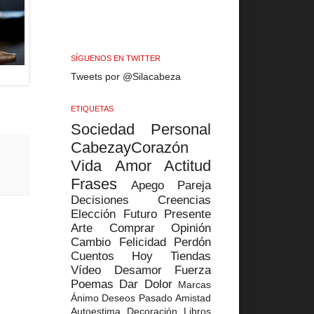
SÍGUENOS EN TWITTER
Tweets por @Silacabeza
ETIQUETAS
Sociedad
Personal
CabezayCorazón
Vida
Amor
Actitud
Frases
Apego
Pareja
Decisiones
Creencias
Elección
Futuro
Presente
Arte
Comprar
Opinión
Cambio
Felicidad
Perdón
Cuentos
Hoy
Tiendas
Vídeo
Desamor
Fuerza
Poemas
Dar
Dolor
Marcas
Ánimo
Deseos
Pasado
Amistad
Autoestima
Decoración
Libros