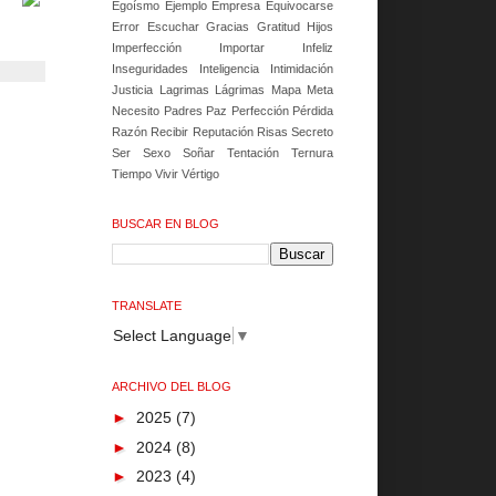
Egoísmo
Ejemplo
Empresa
Equivocarse
Error
Escuchar
Gracias
Gratitud
Hijos
Imperfección
Importar
Infeliz
Inseguridades
Inteligencia
Intimidación
Justicia
Lagrimas
Lágrimas
Mapa
Meta
Necesito
Padres
Paz
Perfección
Pérdida
Razón
Recibir
Reputación
Risas
Secreto
Ser
Sexo
Soñar
Tentación
Ternura
Tiempo
Vivir
Vértigo
BUSCAR EN BLOG
TRANSLATE
Select Language
▼
ARCHIVO DEL BLOG
►
2025
(7)
►
2024
(8)
►
2023
(4)